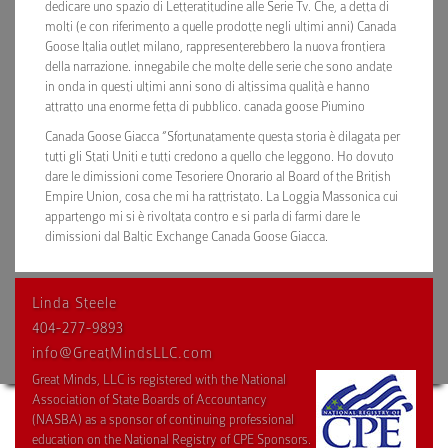
dedicare uno spazio di Letteratitudine alle Serie Tv. Che, a detta di
molti (e con riferimento a quelle prodotte negli ultimi anni) Canada
Goose Italia outlet milano, rappresenterebbero la nuova frontiera
della narrazione. innegabile che molte delle serie che sono andate
in onda in questi ultimi anni sono di altissima qualità e hanno
attratto una enorme fetta di pubblico. canada goose Piumino
Canada Goose Giacca “Sfortunatamente questa storia è dilagata per
tutti gli Stati Uniti e tutti credono a quello che leggono. Ho dovuto
dare le dimissioni come Tesoriere Onorario al Board of the British
Empire Union, cosa che mi ha rattristato. La Loggia Massonica cui
appartengo mi si è rivoltata contro e si parla di farmi dare le
dimissioni dal Baltic Exchange Canada Goose Giacca.
Linda Steele
404-277-9893
info@GreatMindsLLC.com
Great Minds, LLC is registered with the National
Association of State Boards of Accountancy
(NASBA) as a sponsor of continuing professional
education on the National Registry of CPE Sponsors.