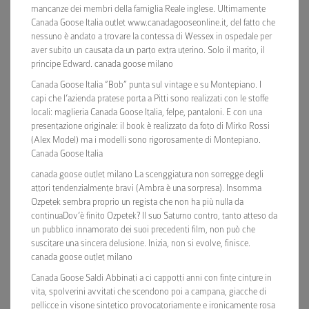
mancanze dei membri della famiglia Reale inglese. Ultimamente
Canada Goose Italia outlet www.canadagooseonline.it, del fatto che
nessuno è andato a trovare la contessa di Wessex in ospedale per
aver subito un causata da un parto extra uterino. Solo il marito, il
principe Edward. canada goose milano
Canada Goose Italia “Bob” punta sul vintage e su Montepiano. I
capi che l’azienda pratese porta a Pitti sono realizzati con le stoffe
locali: maglieria Canada Goose Italia, felpe, pantaloni. E con una
presentazione originale: il book è realizzato da foto di Mirko Rossi
(Alex Model) ma i modelli sono rigorosamente di Montepiano.
Canada Goose Italia
canada goose outlet milano La scenggiatura non sorregge degli
attori tendenzialmente bravi (Ambra è una sorpresa). Insomma
Ozpetek sembra proprio un regista che non ha più nulla da
continuaDov’è finito Ozpetek? Il suo Saturno contro, tanto atteso da
un pubblico innamorato dei suoi precedenti film, non può che
suscitare una sincera delusione. Inizia, non si evolve, finisce.
canada goose outlet milano
Canada Goose Saldi Abbinati a ci cappotti anni con finte cinture in
vita, spolverini avvitati che scendono poi a campana, giacche di
pellicce in visone sintetico provocatoriamente e ironicamente rosa