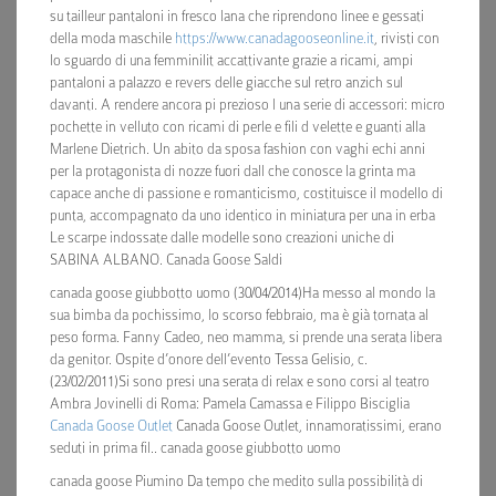
su tailleur pantaloni in fresco lana che riprendono linee e gessati
della moda maschile
https://www.canadagooseonline.it
, rivisti con
lo sguardo di una femminilit accattivante grazie a ricami, ampi
pantaloni a palazzo e revers delle giacche sul retro anzich sul
davanti. A rendere ancora pi prezioso l una serie di accessori: micro
pochette in velluto con ricami di perle e fili d velette e guanti alla
Marlene Dietrich. Un abito da sposa fashion con vaghi echi anni
per la protagonista di nozze fuori dall che conosce la grinta ma
capace anche di passione e romanticismo, costituisce il modello di
punta, accompagnato da uno identico in miniatura per una in erba
Le scarpe indossate dalle modelle sono creazioni uniche di
SABINA ALBANO. Canada Goose Saldi
canada goose giubbotto uomo (30/04/2014)Ha messo al mondo la
sua bimba da pochissimo, lo scorso febbraio, ma è già tornata al
peso forma. Fanny Cadeo, neo mamma, si prende una serata libera
da genitor. Ospite d’onore dell’evento Tessa Gelisio, c.
(23/02/2011)Si sono presi una serata di relax e sono corsi al teatro
Ambra Jovinelli di Roma: Pamela Camassa e Filippo Bisciglia
Canada Goose Outlet
Canada Goose Outlet, innamoratissimi, erano
seduti in prima fil.. canada goose giubbotto uomo
canada goose Piumino Da tempo che medito sulla possibilità di